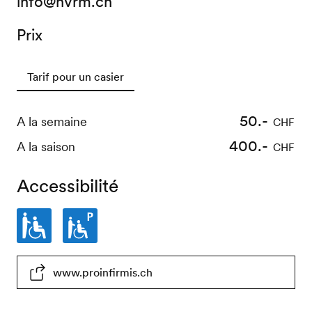
info@nvrm.ch
Prix
Tarif pour un casier
50.-
A la semaine
CHF
400.-
A la saison
CHF
Accessibilité
Partiellement
Places
www.proinfirmis.ch
accessible
de
en
parc