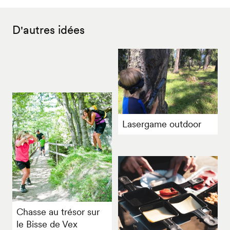
fauteuil
partiellement
roulant
accessibles
D'autres idées
en
fauteuil
roulant
Lasergame outdoor
Chasse au trésor sur
le Bisse de Vex