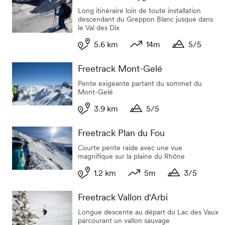
Long itinéraire loin de toute installation
descendant du Greppon Blanc jusque dans
le Val des Dix
5.6 km
14m
5/5
Longueur
Dénivelé
Durée
Freetrack Mont-Gelé
Pente exigeante partant du sommet du
Mont-Gelé
3.9 km
5/5
Longueur
Durée
Freetrack Plan du Fou
Courte pente raide avec une vue
magnifique sur la plaine du Rhône
1.2 km
5m
3/5
Longueur
Dénivelé
Durée
Freetrack Vallon d'Arbi
Longue descente au départ du Lac des Vaux
parcourant un vallon sauvage