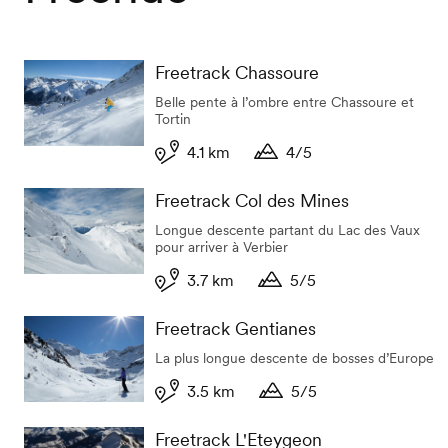
Freetrack Chassoure
Belle pente à l’ombre entre Chassoure et
Tortin
4.1 km
4/5
Longueur
Durée
Freetrack Col des Mines
Longue descente partant du Lac des Vaux
pour arriver à Verbier
3.7 km
5/5
Longueur
Durée
Freetrack Gentianes
La plus longue descente de bosses d’Europe
3.5 km
5/5
Longueur
Durée
Freetrack L'Eteygeon