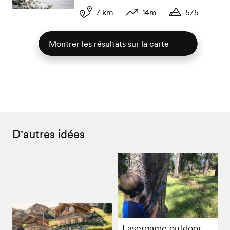
7 km
14m
5/5
Longueur
Dénivelé
Durée
Montrer les résultats sur la carte
D'autres idées
Lasergame outdoor