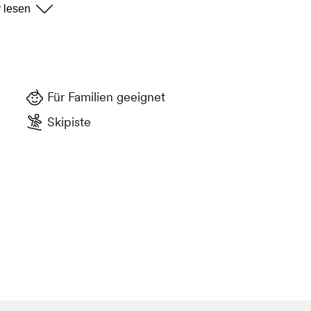
ersetzt wird, mutet die Umgebung
ine Gesteinswelt an. Zwischen den
ige Alpenflora und das geschulte
ar ein paar Edelrauten, die für den
t werden.
Für Familien geeignet
Skipiste