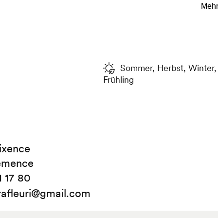
Deutsch mit Blumenwiese üb
rund um die Hütte eher wie e
Steinen wächst aber eine üpp
Auge findet hier und dort sog
berühmten Génépi verwende
Sommer, Herbst, Winter,
Frühling
ixence
émence
1 17 80
rafleuri@gmail.com