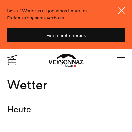
Bis auf Weiteres ist jegliches Feuer im
Freien strengstens verboten.
Schlie
Finde mehr heraus
Veysonnaz
Live
Navigat
Wetter
Heute