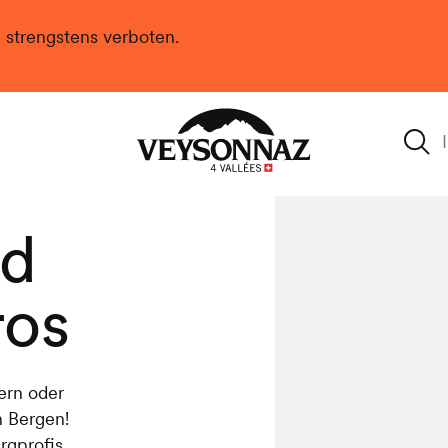
n strengstens verboten.
Veysonnaz
nd
ros
ern oder
n Bergen!
rgprofis