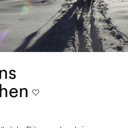
ns
ehen
Favorit