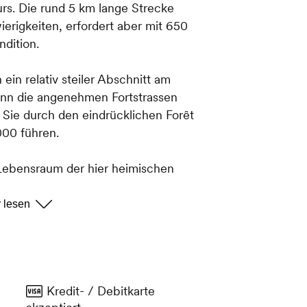
rs. Die rund 5 km lange Strecke
erigkeiten, erfordert aber mit 650
dition.
 ein relativ steiler Abschnitt am
dann die angenehmen Fortstrassen
Sie durch den eindrücklichen Forêt
000 führen.
 Lebensraum der hier heimischen
en Sie deshalb, beim Aufstieg auf den
en und für die Abfahrt die Skipiste
Kredit- / Debitkarte