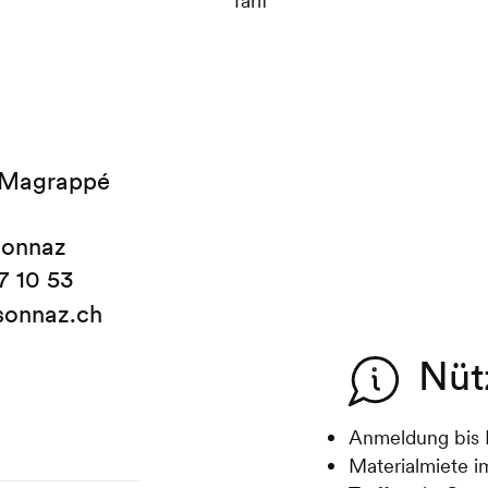
Tarif
 Magrappé
sonnaz
7 10 53
sonnaz.ch
Nüt
Anmeldung bis 
Materialmiete i