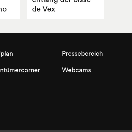
no
de Vex
fplan
Pressebereich
entümercorner
Webcams