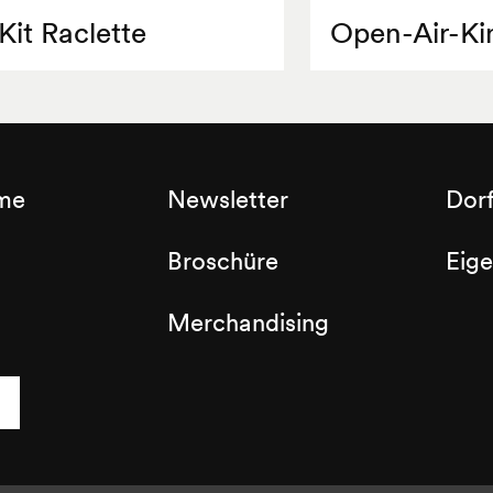
Kit Raclette
Open-Air-Ki
sme
Newsletter
Dor
Broschüre
Eig
Merchandising