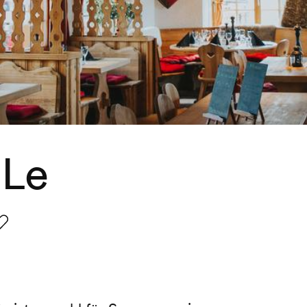
«Le
avorit