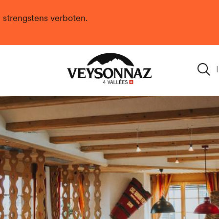
n strengstens verboten.
Veysonnaz