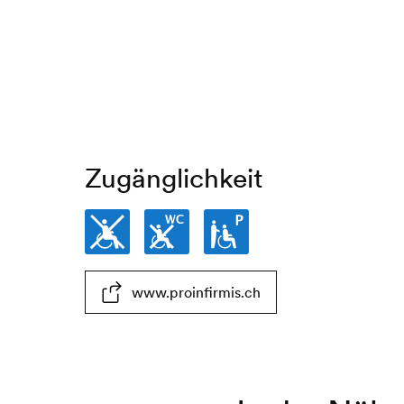
Zugänglichkeit
Nicht
WC
Parkplatz
www.proinfirmis.ch
rollstuhlgängig
nicht
eingeschränkt
rollstuhlgängig
rollstuhlgängig