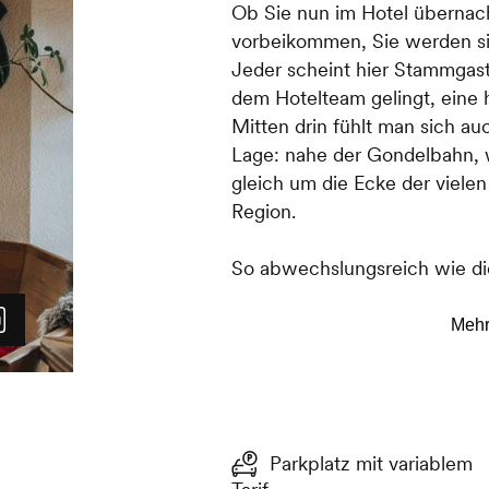
Ob Sie nun im Hotel übernac
vorbeikommen, Sie werden si
Jeder scheint hier Stammgast 
dem Hotelteam gelingt, eine 
Mitten drin fühlt man sich a
Lage: nahe der Gondelbahn, 
gleich um die Ecke der viel
Region.
So abwechslungsreich wie die
Restaurant sind auch die Men
Feinste Produkte ideenreich 
zubereitet.
Parkplatz mit variablem