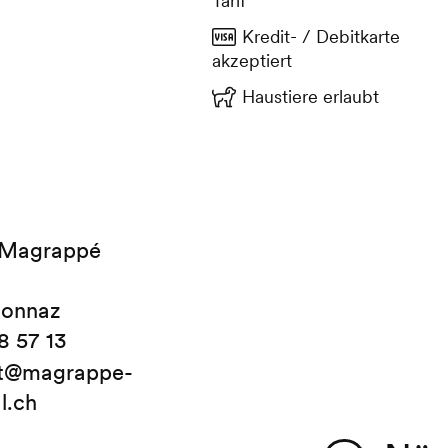
Tarif
Kredit- / Debitkarte
akzeptiert
Haustiere erlaubt
 Magrappé
sonnaz
8 57 13
nt@magrappe-
l.ch