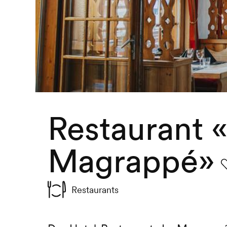
Restaurant 
Magrappé»
F
Restaurants