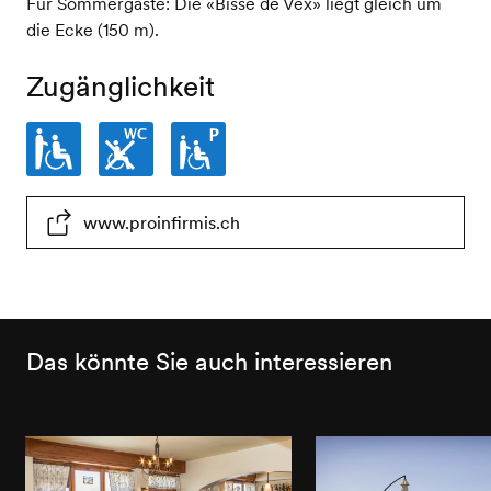
Für Sommergäste: Die «Bisse de Vex» liegt gleich um
die Ecke (150 m).
Zugänglichkeit
Eingeschränkt
WC
Parkplatz
www.proinfirmis.ch
rollstuhlgängig
nicht
eingeschränkt
rollstuhlgängig
rollstuhlgängig
Das könnte Sie auch interessieren