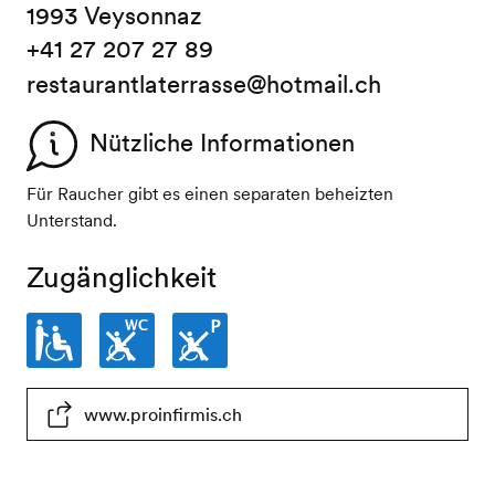
1993 Veysonnaz
+41 27 207 27 89
restaurantlaterrasse@hotmail.ch
Nützliche Informationen
Für Raucher gibt es einen separaten beheizten
Unterstand.
Zugänglichkeit
Eingeschränkt
WC
Parkplatze
www.proinfirmis.ch
rollstuhlgängig
nicht
nichtrollstuhlgängig
rollstuhlgängig