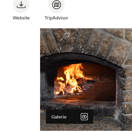
Betrie
Website
TripAdvisor
Galerie