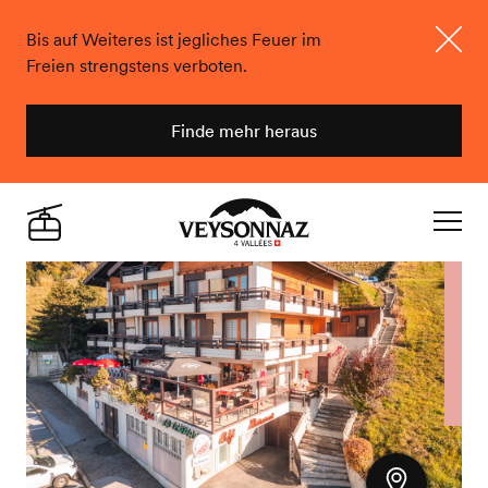
Bis auf Weiteres ist jegliches Feuer im
Freien strengstens verboten.
Schlie
Finde mehr heraus
Veysonnaz
Live
Navigat