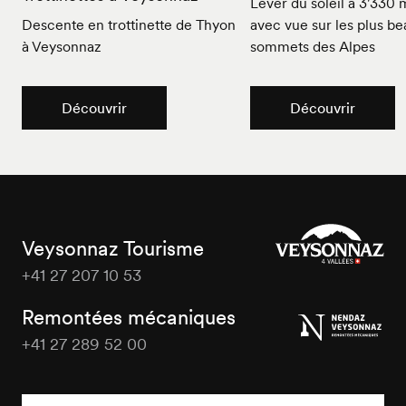
Lever du soleil à 3'330 
Descente en trottinette de Thyon
avec vue sur les plus b
à Veysonnaz
sommets des Alpes
Découvrir
Découvrir
Veysonnaz Tourisme
+41 27 207 10 53
Veysonnaz
Tourisme
Remontées mécaniques
+41 27 289 52 00
Veysonnaz