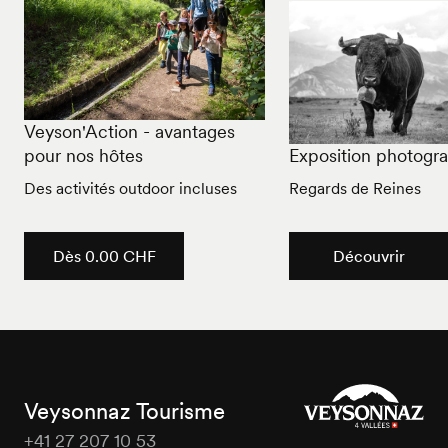
Veyson'Action - avantages
pour nos hôtes
Exposition photogr
Des activités outdoor incluses
Regards de Reines
Dès 0.00 CHF
Découvrir
Veysonnaz Tourisme
+41 27 207 10 53
Veysonnaz