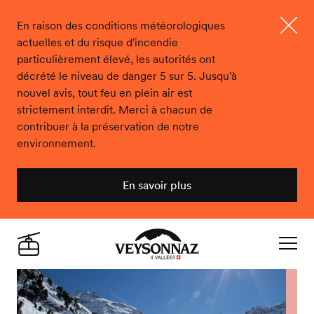
En raison des conditions météorologiques
actuelles et du risque d'incendie
Ferme
particulièrement élevé, les autorités ont
décrété le niveau de danger 5 sur 5. Jusqu'à
nouvel avis, tout feu en plein air est
strictement interdit. Merci à chacun de
contribuer à la préservation de notre
environnement.
En savoir plus
Veysonnaz
Live
Navigat