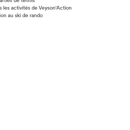
arties de tennis
s les activités de Veyson'Action
tion au ski de rando