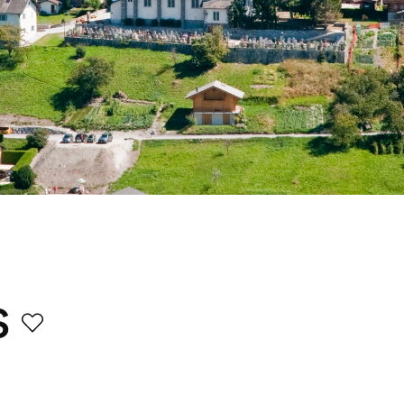
s
Favori