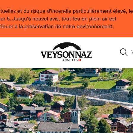
uelles et du risque d'incendie particulièrement élevé, le
r 5. Jusqu'à nouvel avis, tout feu en plein air est
ribuer à la préservation de notre environnement.
Veysonnaz