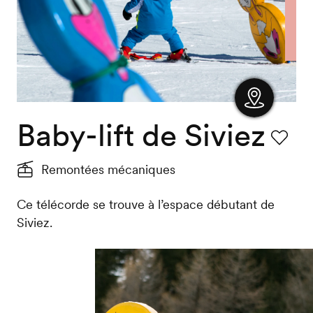
Baby-lift de Siviez
Afficher
la carte
Favori
Remontées mécaniques
Ce télécorde se trouve à l’espace débutant de
Siviez.