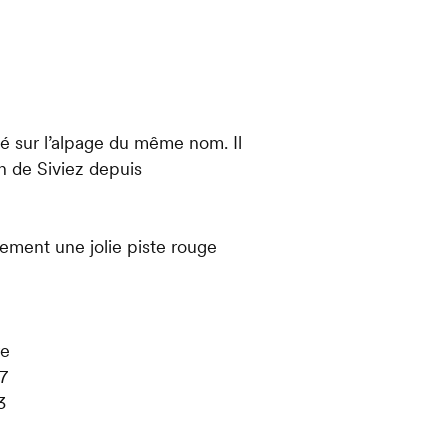
ué sur l’alpage du même nom. Il
n de Siviez depuis
lement une jolie piste rouge
re
7
3