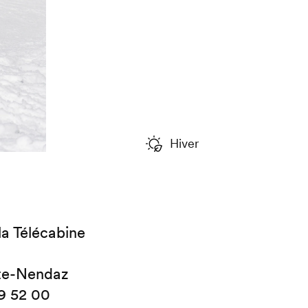
Hiver
la Télécabine
te-Nendaz
9 52 00