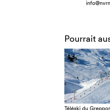
info@nvr
Pourrait au
Téléski du Greppon