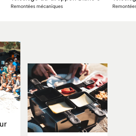
Remontées mécaniques
Remontées
ur