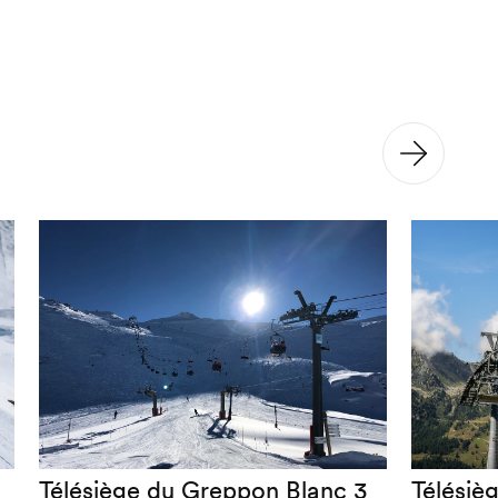
Télésiège du Greppon Blanc 3
Télésiè