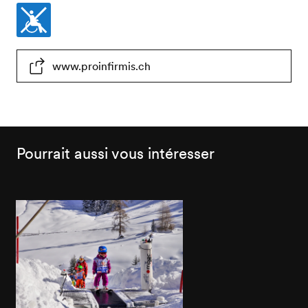
Non
www.proinfirmis.ch
accessible
en
fauteuil
roulant
Pourrait aussi vous intéresser