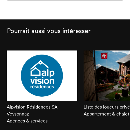
en
parc
fauteuil
non
roulant
accessibles
Pourrait aussi vous intéresser
en
fauteuil
roulant
Alpvision Résidences SA
Liste des loueurs privé
Veysonnaz
Appartement & chalet
Agences & services