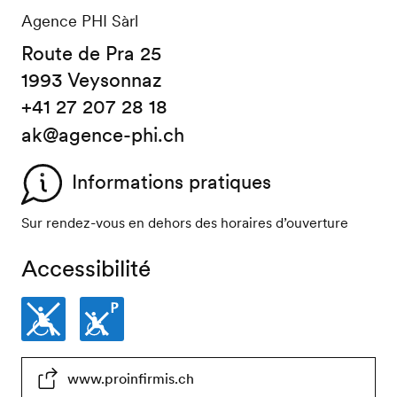
Agence PHI Sàrl
Route de Pra 25
1993 Veysonnaz
+41 27 207 28 18
ak@agence-phi.ch
Informations pratiques
Sur rendez-vous en dehors des horaires d’ouverture
Accessibilité
Non
Places
www.proinfirmis.ch
accessible
de