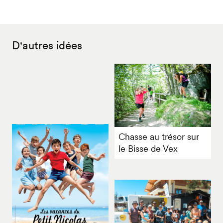
en
accessibles
parc
fauteuil
en
non
roulant
fauteuil
accessibles
D'autres idées
roulant
en
fauteuil
roulant
Chasse au trésor sur
le Bisse de Vex