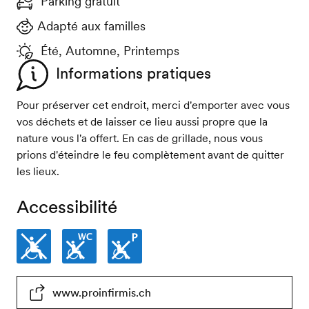
Parking gratuit
Adapté aux familles
Été, Automne, Printemps
Informations pratiques
Pour préserver cet endroit, merci d'emporter avec vous
vos déchets et de laisser ce lieu aussi propre que la
nature vous l'a offert. En cas de grillade, nous vous
prions d'éteindre le feu complètement avant de quitter
les lieux.
Accessibilité
Non
Toilettes
Places
www.proinfirmis.ch
accessible
non
de