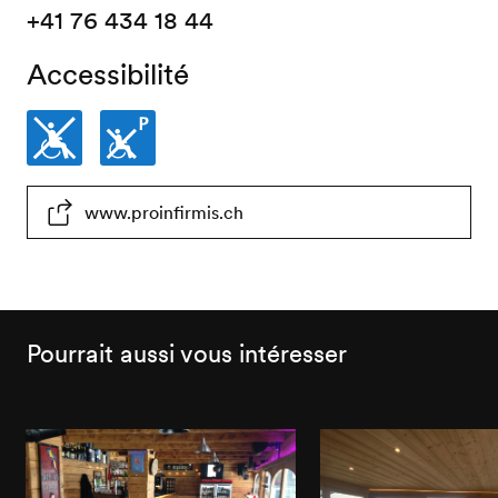
+41 76 434 18 44
Accessibilité
Non
Places
www.proinfirmis.ch
accessible
de
en
parc
fauteuil
non
roulant
accessibles
Pourrait aussi vous intéresser
en
fauteuil
roulant