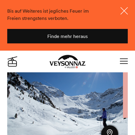
Bis auf Weiteres ist jegliches Feuer im
Freien strengstens verboten.
Schlie
Finde mehr heraus
Veysonnaz
Live
Navigat