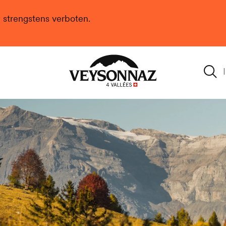
n strengstens verboten.
Veysonnaz