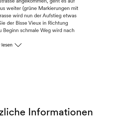
tstrasse angekommen, geht es auf
s weiter (grüne Markierungen mit
trasse wird nun der Aufstieg etwas
Sie der Bisse Vieux in Richtung
zu Beginn schmale Weg wird nach
Sie dem roten Schild «Sofleu» weg
 steile Asphaltstrasse, die rechts
sem Aufstieg durch die Maiensässe
n weitem der Staudamm von Cleuson
asse bis in den Wald und steigen dann
h nach der Hütte folgen Sie dem
teil durch den Wald aufsteigt. Bis
ben Beschilderung.
zliche Informationen
Schotterstrasse, bei der sich rechter
ndet. Folgen Sie dem Tannzapfenweg