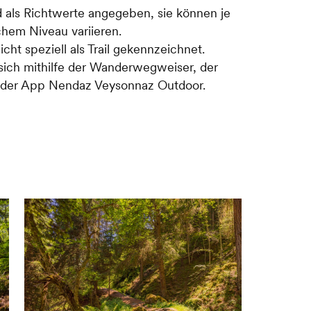
nd als Richtwerte angegeben, sie können je
otafel zu den Waldbewohnern zweigen
chem Niveau variieren.
Sie bis zur Kreuzung mit der
nicht speziell als Trail gekennzeichnet.
 sich mithilfe der Wanderwegweiser, der
r der App Nendaz Veysonnaz Outdoor.
 breiten Pfad, der sich nach und
delt. Nach einigen Metern auf einer
er gelben Markierung in Richtung
der Abstieg auf einem ziemlich