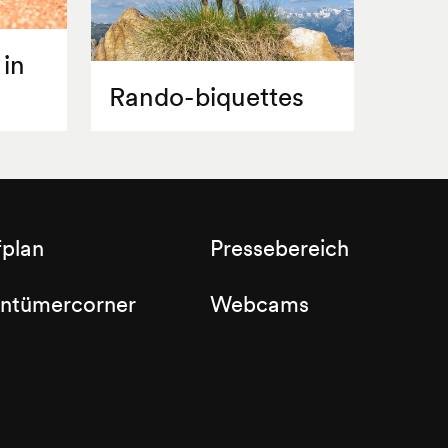
 in
Rando-biquettes
fplan
Pressebereich
entümercorner
Webcams