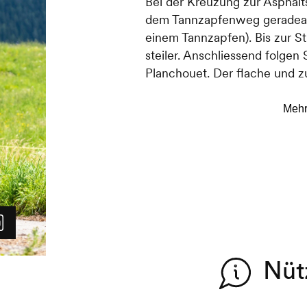
Bei der Kreuzung zur Asphal
dem Tannzapfenweg geradeau
einem Tannzapfen). Bis zur S
steiler. Anschliessend folgen 
Planchouet. Der flache und 
und nach breiter.
Bei einem Bauernhof folgen 
von der Suone und nehmen die
von Ihnen aufsteigt. Bei die
und Alphütten lässt sich vo
erblicken. Folgen Sie der Str
bis zu einem Kreuz ab. Gleic
schmalen wurzligen Weg, der s
hier folgen Sie stets der gel
Nüt
Sie erreichen nun eine breite 
Hand ein Picknickplatz befi