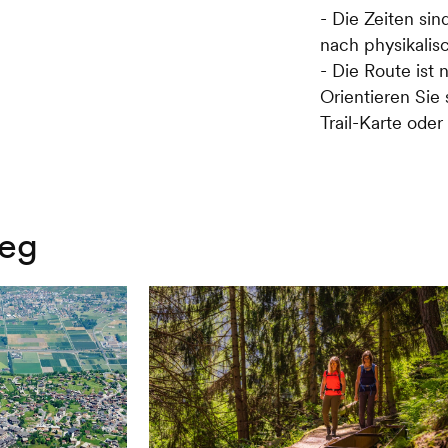
- Die Zeiten si
bis zur Strasse. Bei der Inf
nach physikalis
Sie auf den Kiesweg ab, dem 
- Die Route ist 
Skipiste folgen.
Orientieren Sie
Trail-Karte ode
Ihr Abstieg beginnt auf einem
nach in einen Feldweg verwan
Schotterstrasse folgen Sie d
Nendaz. Zum Schluss erfolgt 
steilen Weg.
eg