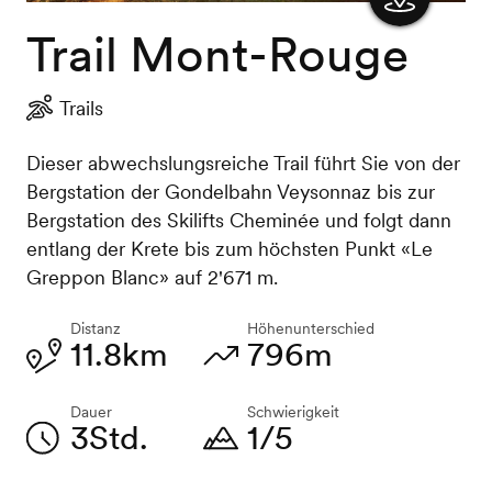
Trail Mont-Rouge
Karte
anzeigen
Trails
Dieser abwechslungsreiche Trail führt Sie von der
Bergstation der Gondelbahn Veysonnaz bis zur
Bergstation des Skilifts Cheminée und folgt dann
entlang der Krete bis zum höchsten Punkt «Le
Greppon Blanc» auf 2'671 m.
Distanz
Höhenunterschied
11.8km
796m
Dauer
Schwierigkeit
3Std.
1/5