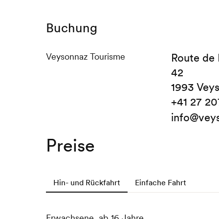
Buchung
Veysonnaz Tourisme
Route de
42
1993 Vey
+41 27 20
info@vey
Preise
Hin- und Rückfahrt
Einfache Fahrt
Erwachsene, ab 16 Jahre
Erwachsene, ab 16 Jahre