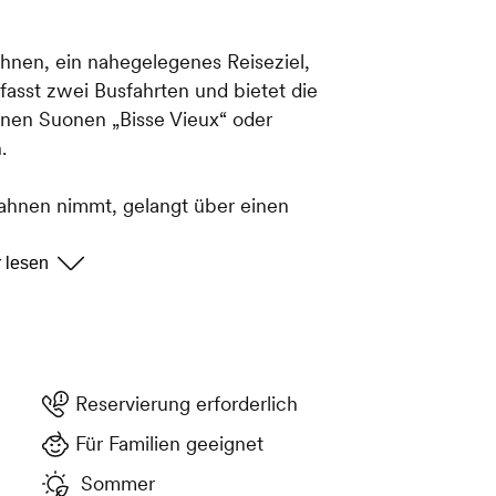
Ihnen, ein nahegelegenes Reiseziel,
asst zwei Busfahrten und bietet die
nen Suonen „Bisse Vieux“ oder
.
ahnen nimmt, gelangt über einen
nach Veysonnaz. Eine andere
eline über die Ancien Bisse de
wandern. Zurück nach Veysonnaz
urch den Forêt noire oder über die
elen Höhenmeter von Thyon hinunter
n will, nimmt die Gondelbahn des
Reservierung erforderlich
em zum Ausgangspunkt zurück.
Für Familien geeignet
Sommer