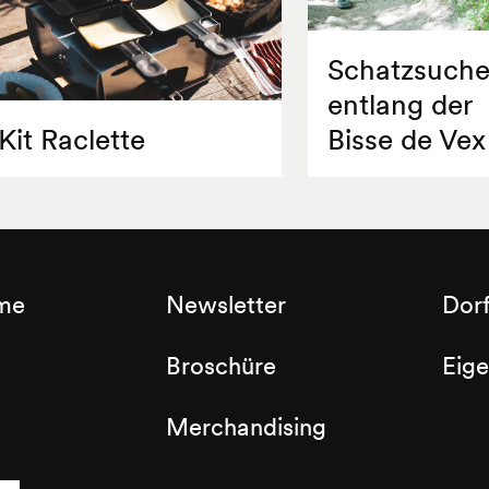
Schatzsuch
entlang der
Kit Raclette
Bisse de Vex
sme
Newsletter
Dor
Broschüre
Eig
Merchandising