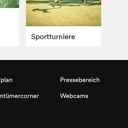
e
Sportturniere
fplan
Pressebereich
entümercorner
Webcams