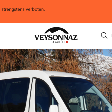
n strengstens verboten.
Veysonnaz