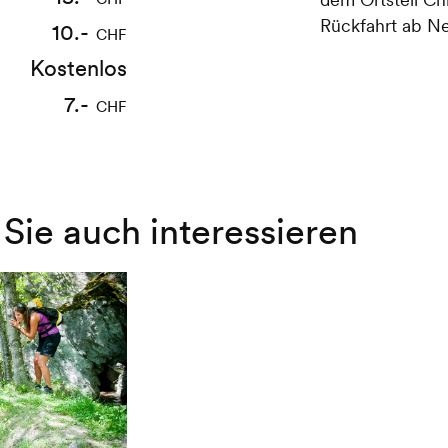
Rückfahrt ab N
10.-
9.-
CHF
CHF
Kostenlos
Kostenlos
5.-
7.-
CHF
CHF
Sie auch interessieren