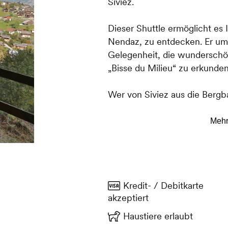
Siviez.
Dieser Shuttle ermöglicht es 
Nendaz, zu entdecken. Er umf
Gelegenheit, die wunderschö
„Bisse du Milieu“ zu erkunden
Wer von Siviez aus die Bergb
lohnenden Höhenweg zurück 
Möglichkeit ist, von Combats
Chervé nach Thyon 2000 zu 
geht es zu Fuss über Verrey d
Maiensässe. Wer sich die vi
nach Veysonnaz nicht zumute
Kredit- / Debitkarte
Mayens und gelangt so bequ
akzeptiert
Haustiere erlaubt