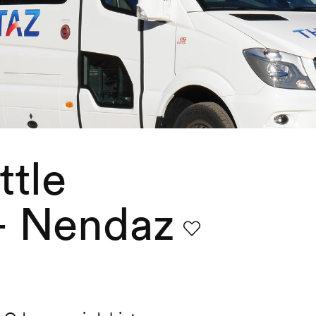
tle
– Nendaz
Favorit