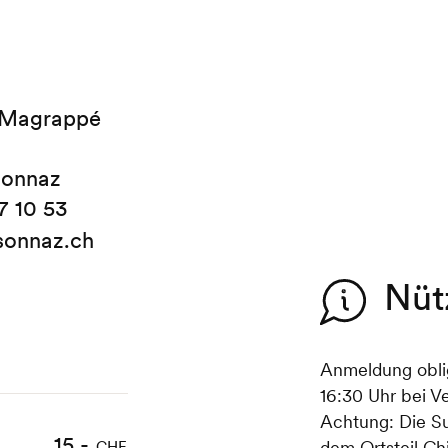
 Magrappé
sonnaz
7 10 53
sonnaz.ch
Nüt
Anmeldung obli
16:30 Uhr bei V
Achtung: Die Su
15.-
12.-
dem Ortsteil Chi
CHF
CHF