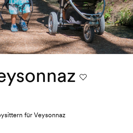
Veysonnaz
Favorit
bysittern für Veysonnaz