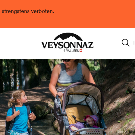
n strengstens verboten.
Veysonnaz