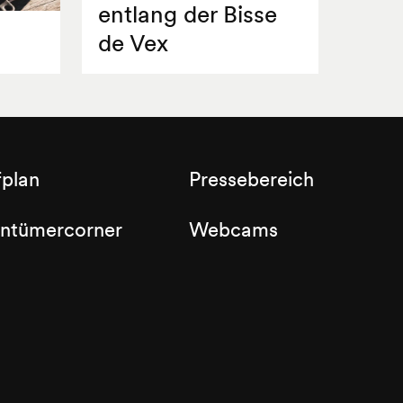
entlang der Bisse
de Vex
fplan
Pressebereich
entümercorner
Webcams