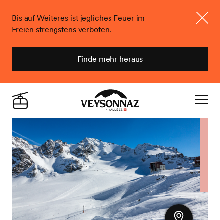
Bis auf Weiteres ist jegliches Feuer im
Freien strengstens verboten.
Schlie
Finde mehr heraus
Veysonnaz
Live
Navigat