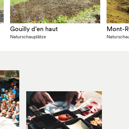
Gouilly d’en haut
Mont-R
Naturschauplätze
Naturschau