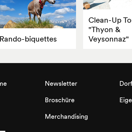
Clean-Up To
"Thyon &
Rando-biquettes
Veysonnaz"
sme
Newsletter
Dor
Broschüre
Eig
Merchandising