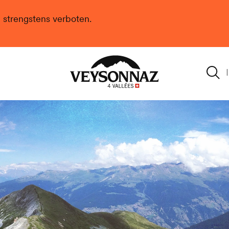
n strengstens verboten.
Veysonnaz