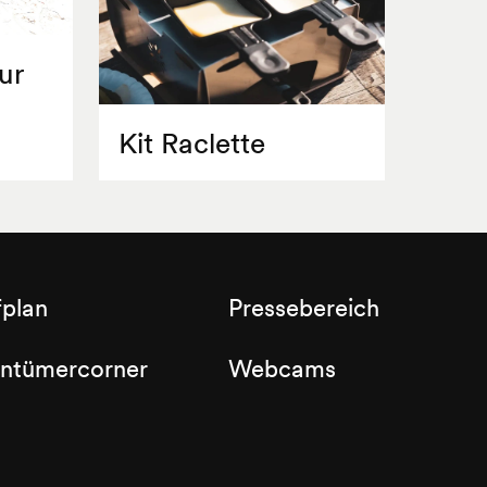
ur
Kit Raclette
fplan
Pressebereich
entümercorner
Webcams