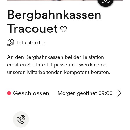
Bergbahnkassen
Karte
anzeigen
Tracouet
Favorit
Infrastruktur
An den Bergbahnkassen bei der Talstation
erhalten Sie Ihre Liftpässe und werden von
unseren Mitarbeitenden kompetent beraten.
Geschlossen
Morgen geöffnet 09:00
Zu
den
Betrie