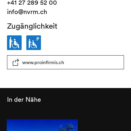
+41 27 289 52 00
info@nvrm.ch
Zugänglichkeit
Eingeschränkt
Parkplatz
www.proinfirmis.ch
rollstuhlgängig
eingeschränkt
rollstuhlgängig
In der Nähe