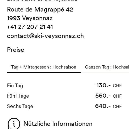
Route de Magrappé 42
1993 Veysonnaz
+41 27 207 21 41
contact@ski-veysonnaz.ch
Preise
Tag + Mittagessen : Hochsaison
Ganzen Tag : Hochsa
130.-
110.-
55.-
55.-
Ein Tag
Ein Tag
Ein Nachmittag
Ein Vormittag
CHF
CHF
CHF
CHF
460.-
560.-
230.-
230.-
Fünf Tage
Fünf Tage
Fünf Nachmittage
Fünf Vormittage
CHF
CHF
CHF
CHF
640.-
260.-
260.-
520.-
Sechs Tage
Sechs Tage
Sechs Nachmittage
Sechs Vormittage
CHF
CHF
CHF
CHF
Nützliche Informationen