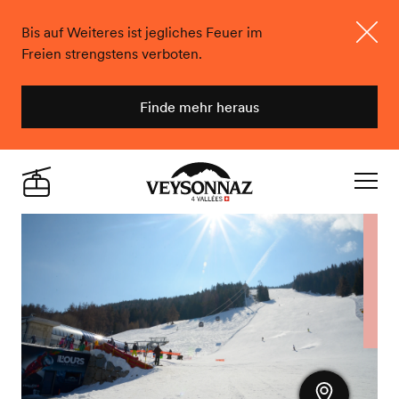
Bis auf Weiteres ist jegliches Feuer im
Freien strengstens verboten.
Schlie
Finde mehr heraus
Veysonnaz
Live
Navigat