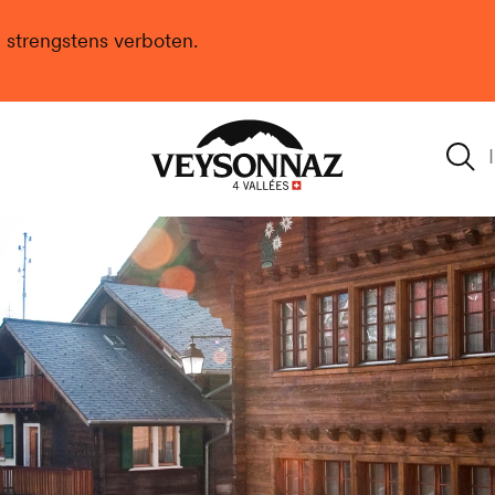
n strengstens verboten.
Veysonnaz