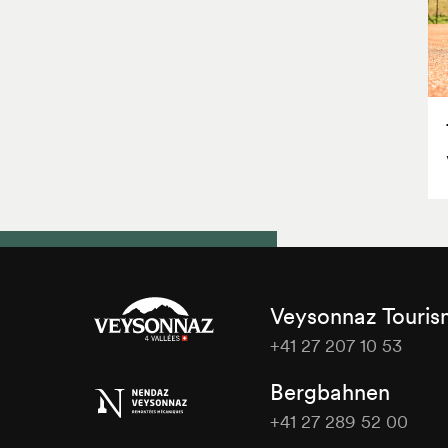
Veysonnaz Touri
+41 27 207 10 53
Veysonnaz
Bergbahnen
Tourisme
+41 27 289 52 00