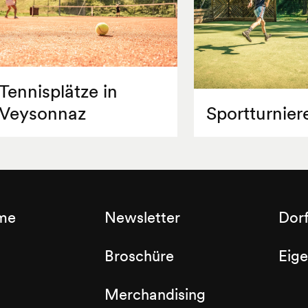
Tennisplätze in
Veysonnaz
Sportturnier
sme
Newsletter
Dor
Broschüre
Eig
Merchandising