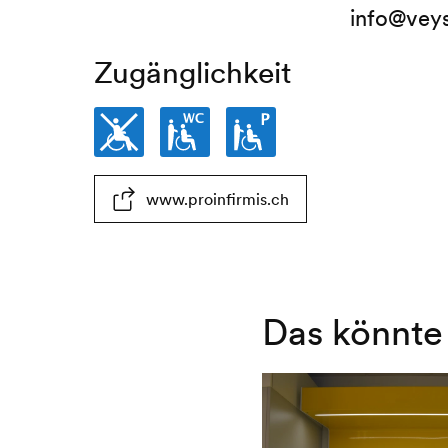
info@vey
Zugänglichkeit
Nicht
WC
Parkplatz
www.proinfirmis.ch
rollstuhlgängig
eingeschränkt
eingeschränkt
rollstuhlgängig
rollstuhlgängig
Das könnte 