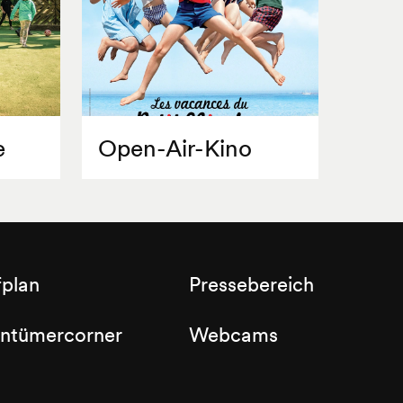
e
Open-Air-Kino
fplan
Pressebereich
entümercorner
Webcams