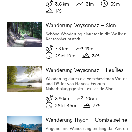
3.6 km
31m
55m
1/5
Distanz
Höhenunterschied
Dauer
Dauer
Wanderung Veysonnaz – Sion
Schöne Wanderung hinunter in die Walliser
Kantonshauptstadt
7.3 km
19m
2Std. 10m
3/5
Distanz
Höhenunterschied
Dauer
Dauer
Wanderung Veysonnaz – Les Îles
Wanderung durch die verschiedenen Weiler
und Dörfer von Nendaz bis zum
Naherholungsgebiet Les Iles de Sion
8.9 km
105m
2Std. 45m
3/5
Distanz
Höhenunterschied
Dauer
Dauer
Wanderung Thyon – Combatseline
Angenehme Wanderung entlang der Ancien