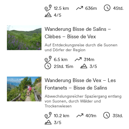
12.5 km
636m
4Std.
4/5
Distanz
Höhenunterschied
Dauer
Dauer
Wanderung Bisse de Salins –
Clèbes – Bisse de Vex
Auf Entdeckungsreise durch die Suonen
und Dörfer der Region
6.5 km
314m
2Std. 15m
3/5
Distanz
Höhenunterschied
Dauer
Dauer
Wanderung Bisse de Vex – Les
Fontanets – Bisse de Salins
Abwechslungsreicher Spaziergang entlang
von Suonen, durch Wälder und
Trockenwiesen
10.2 km
401m
3Std.
3/5
Distanz
Höhenunterschied
Dauer