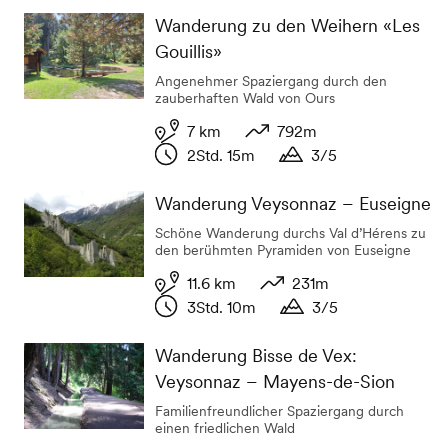
Dauer
Wanderung zu den Weihern «Les
Gouillis»
Angenehmer Spaziergang durch den
zauberhaften Wald von Ours
7 km
792m
2Std. 15m
3/5
Distanz
Höhenunterschied
Dauer
Dauer
Wanderung Veysonnaz – Euseigne
Schöne Wanderung durchs Val d’Hérens zu
den berühmten Pyramiden von Euseigne
11.6 km
231m
3Std. 10m
3/5
Distanz
Höhenunterschied
Dauer
Dauer
Wanderung Bisse de Vex:
Veysonnaz – Mayens-de-Sion
Familienfreundlicher Spaziergang durch
einen friedlichen Wald