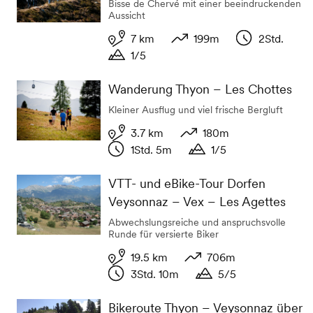
Bisse de Chervé mit einer beeindruckenden
Aussicht
7 km
199m
2Std.
1/5
Distanz
Höhenunterschied
Dauer
Dauer
Wanderung Thyon – Les Chottes
Kleiner Ausflug und viel frische Bergluft
3.7 km
180m
1Std. 5m
1/5
Distanz
Höhenunterschied
Dauer
Dauer
VTT- und eBike-Tour Dorfen
Veysonnaz – Vex – Les Agettes
Abwechslungsreiche und anspruchsvolle
Runde für versierte Biker
19.5 km
706m
3Std. 10m
5/5
Distanz
Höhenunterschied
Dauer
Dauer
Bikeroute Thyon – Veysonnaz über