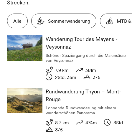
Strecken.
Alle
Sommerwanderung
MTB & 
Wanderung Tour des Mayens -
Veysonnaz
Schöner Spaziergang durch die Maiensässe
von Veysonnaz
7.9 km
361m
2Std. 35m
3/5
Distanz
Höhenunterschied
Dauer
Dauer
Rundwanderung Thyon – Mont-
Rouge
Lohnende Rundwanderung mit einem
wunderschönen Panorama
8.7 km
474m
3Std.
3/5
Distanz
Höhenunterschied
Dauer