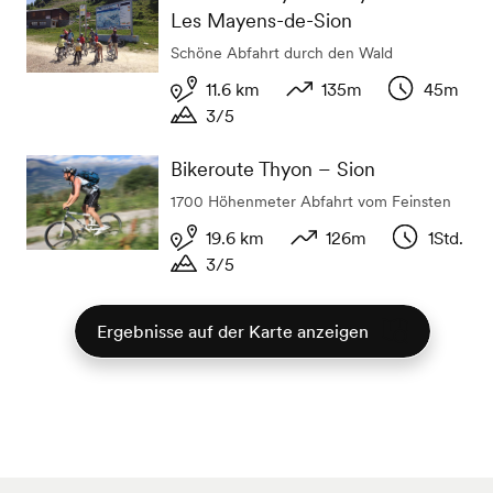
Les Mayens-de-Sion
Schöne Abfahrt durch den Wald
11.6 km
135m
45m
3/5
Distanz
Höhenunterschied
Dauer
Dauer
Bikeroute Thyon – Sion
1700 Höhenmeter Abfahrt vom Feinsten
19.6 km
126m
1Std.
3/5
Distanz
Höhenunterschied
Dauer
Dauer
Ergebnisse auf der Karte anzeigen