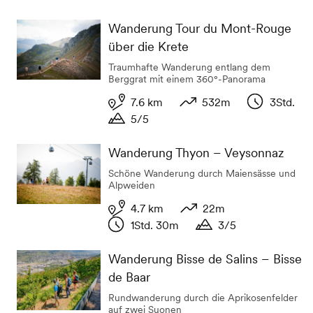
Dauer
Wanderung Tour du Mont-Rouge
über die Krete
Traumhafte Wanderung entlang dem
Berggrat mit einem 360°-Panorama
7.6 km
532m
3Std.
5/5
Distanz
Höhenunterschied
Dauer
Dauer
Wanderung Thyon – Veysonnaz
Schöne Wanderung durch Maiensässe und
Alpweiden
4.7 km
22m
1Std. 30m
3/5
Distanz
Höhenunterschied
Dauer
Dauer
Wanderung Bisse de Salins – Bisse
de Baar
Rundwanderung durch die Aprikosenfelder
auf zwei Suonen