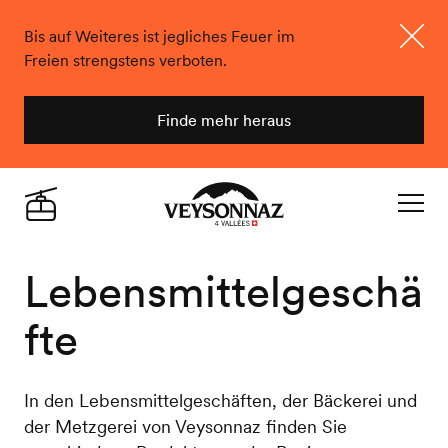
Bis auf Weiteres ist jegliches Feuer im
Freien strengstens verboten.
Schlie
Finde mehr heraus
Veysonnaz
Live
Navigat
Lebensmittelgeschä
fte
In den Lebensmittelgeschäften, der Bäckerei und
der Metzgerei von Veysonnaz finden Sie